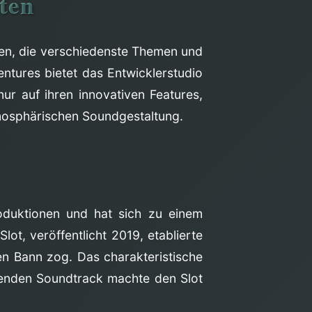
ten
ten, die verschiedenste Themen und
ntures bietet das Entwicklerstudio
nur auf ihren innovativen Features,
mosphärischen Soundgestaltung.
oduktionen und hat sich zu einem
ot, veröffentlicht 2019, etablierte
en Bann zog. Das charakteristische
ßenden Soundtrack machte den Slot