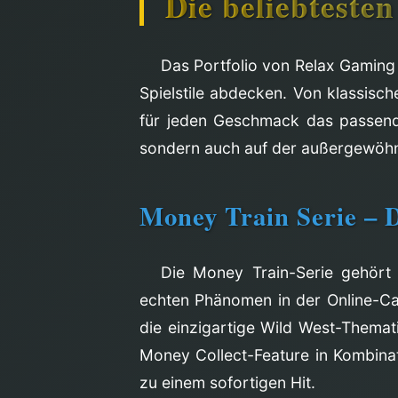
Die beliebteste
Das Portfolio von Relax Gaming
Spielstile abdecken. Von klassisc
für jeden Geschmack das passende S
sondern auch auf der außergewöhn
Money Train Serie – 
Die Money Train-Serie gehört 
echten Phänomen in der Online-Casi
die einzigartige Wild West-Themat
Money Collect-Feature in Kombina
zu einem sofortigen Hit.