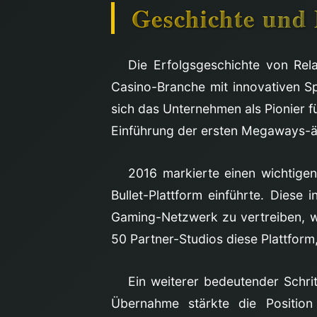
Geschichte und
Die Erfolgsgeschichte von Rel
Casino-Branche mit innovativen Sp
sich das Unternehmen als Pionier 
Einführung der ersten Megaways-äh
2016 markierte einen wichtigen
Bullet-Plattform einführte. Diese
Gaming-Netzwerk zu vertreiben, wa
50 Partner-Studios diese Plattfor
Ein weiterer bedeutender Schr
Übernahme stärkte die Position