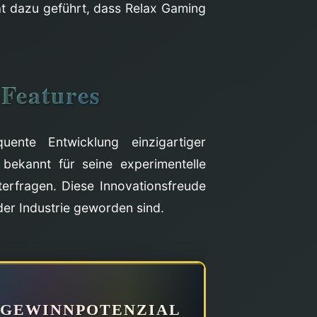
hat dazu geführt, dass Relax Gaming
 Features
ente Entwicklung einzigartiger
 bekannt für seine experimentelle
terfragen. Diese Innovationsfreude
 der Industrie geworden sind.
GEWINNPOTENZIAL