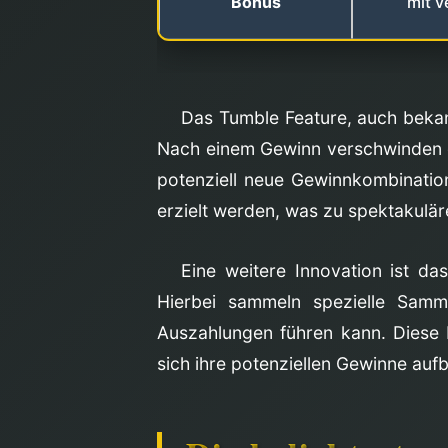
Bonus
mit v
Das Tumble Feature, auch beka
Nach einem Gewinn verschwinden d
potenziell neue Gewinnkombinatio
erzielt werden, was zu spektakulä
Eine weitere Innovation ist d
Hierbei sammeln spezielle Sam
Auszahlungen führen kann. Diese 
sich ihre potenziellen Gewinne auf