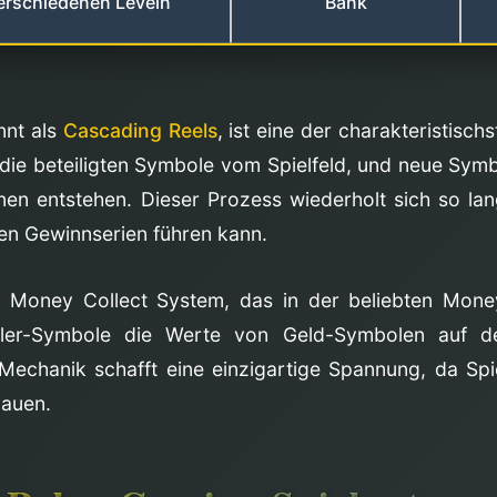
erschiedenen Leveln
Bank
nnt als
Cascading Reels
, ist eine der charakteristis
ie beteiligten Symbole vom Spielfeld, und neue Symb
nen entstehen. Dieser Prozess wiederholt sich so la
ren Gewinnserien führen kann.
as Money Collect System, das in der beliebten Mon
mler-Symbole die Werte von Geld-Symbolen auf 
Mechanik schafft eine einzigartige Spannung, da Spi
bauen.