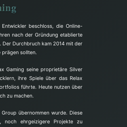
ming
Entwickler beschloss, die Online-
ahren nach der Gründung etablierte
n. Der Durchbruch kam 2014 mit der
 prägen sollten.
ax Gaming seine proprietäre Silver
cklern, ihre Spiele über das Relax
rtfolios führte. Heute nutzen über
ich zu machen.
gas Group übernommen wurde. Diese
, noch ehrgeizigere Projekte zu