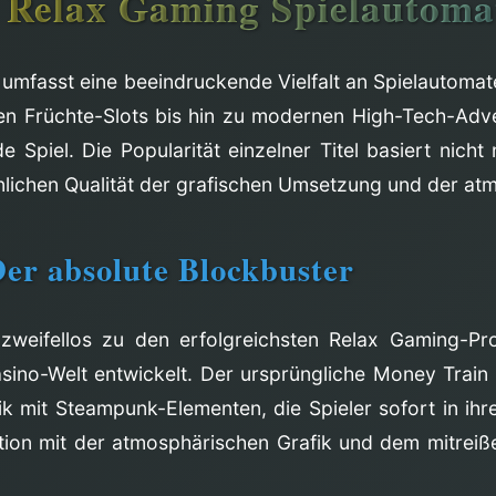
n Relax Gaming Spielautoma
 umfasst eine beeindruckende Vielfalt an Spielautoma
hen Früchte-Slots bis hin zu modernen High-Tech-Adve
piel. Die Popularität einzelner Titel basiert nicht 
lichen Qualität der grafischen Umsetzung und der at
Der absolute Blockbuster
zweifellos zu den erfolgreichsten Relax Gaming-Pr
no-Welt entwickelt. Der ursprüngliche Money Train Sl
ik mit Steampunk-Elementen, die Spieler sofort in ihr
tion mit der atmosphärischen Grafik und dem mitrei