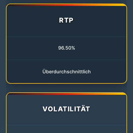
RTP
96.50%
Überdurchschnittlich
VOLATILITÄT