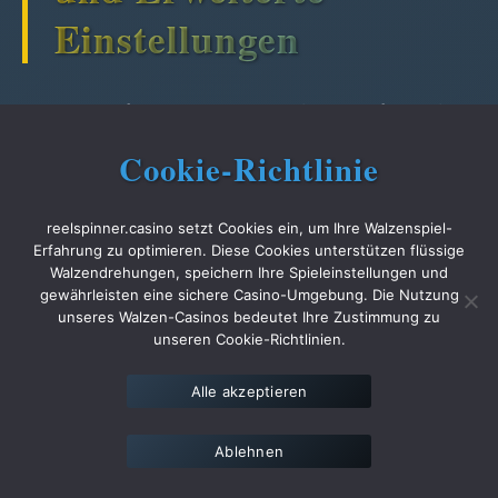
Einstellungen
Gates of Olympus Demo bietet umfangreiche
Autoplay-Funktionen, die es Spielern
Cookie-Richtlinie
ermöglichen, das Spiel automatisch ablaufen zu
lassen, während sie die Action beobachten.
reelspinner.casino setzt Cookies ein, um Ihre Walzenspiel-
Diese Funktion ist besonders nützlich für Spieler,
Erfahrung zu optimieren. Diese Cookies unterstützen flüssige
Walzendrehungen, speichern Ihre Spieleinstellungen und
die längere Sessions planen oder das
gewährleisten eine sichere Casino-Umgebung. Die Nutzung
Spielverhalten über einen bestimmten Zeitraum
unseres Walzen-Casinos bedeutet Ihre Zustimmung zu
unseren Cookie-Richtlinien.
analysieren möchten. Die Autoplay-Einstellungen
können präzise konfiguriert werden, um
Alle akzeptieren
verschiedene Stopp-Bedingungen zu definieren.
Ablehnen
Zu den verfügbaren Autoplay-Optionen