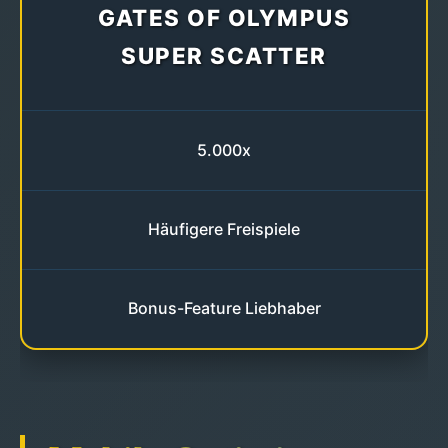
GATES OF OLYMPUS
SUPER SCATTER
5.000x
Häufigere Freispiele
Bonus-Feature Liebhaber