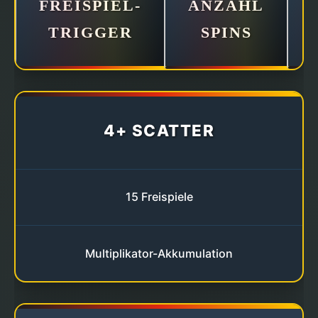
FREISPIEL-
ANZAHL
TRIGGER
SPINS
4+ SCATTER
15 Freispiele
Multiplikator-Akkumulation