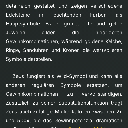
detailreich gestaltet und zeigen verschiedene
Edelsteine in leuchtenden Farben als
Hauptsymbole. Blaue, grüne, rote und gelbe
Juwelen bilden die niedrigeren
Gewinnkombinationen, während goldene Kelche,
Ringe, Sanduhren und Kronen die wertvolleren
Symbole darstellen.
Zeus fungiert als Wild-Symbol und kann alle
anderen regulären Symbole ersetzen, um
Gewinnkombinationen zu vervollständigen.
Zusätzlich zu seiner Substitutionsfunktion trägt
Zeus auch zufällige Multiplikatoren zwischen 2x
und 500x, die das Gewinnpotenzial dramatisch