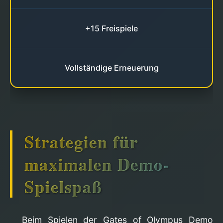
+15 Freispiele
Vollständige Erneuerung
Strategien für
maximalen Demo-
Spielspaß
Beim Spielen der Gates of Olympus Demo