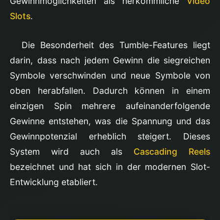
Gewinnmöglichkeiten als herkömmliche
Video
Slots
.
Die Besonderheit des Tumble-Features liegt
darin, dass nach jedem Gewinn die siegreichen
Symbole verschwinden und neue Symbole von
oben herabfallen. Dadurch können in einem
einzigen Spin mehrere aufeinanderfolgende
Gewinne entstehen, was die Spannung und das
Gewinnpotenzial erheblich steigert. Dieses
System wird auch als
Cascading Reels
bezeichnet und hat sich in der modernen Slot-
Entwicklung etabliert.