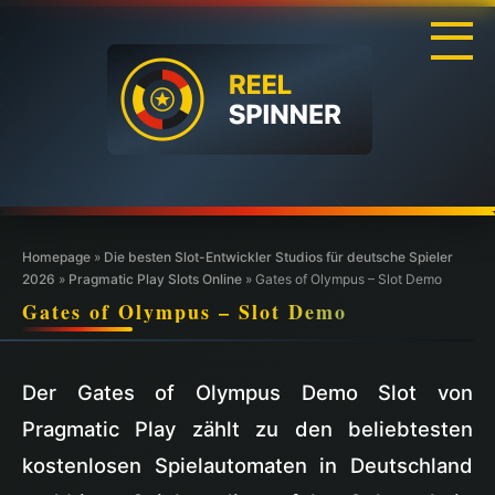
Skip
to
content
Homepage
»
Die besten Slot-Entwickler Studios für deutsche Spieler
2026
»
Pragmatic Play Slots Online
»
Gates of Olympus – Slot Demo
Gates of Olympus – Slot Demo
Der Gates of Olympus Demo Slot von
Pragmatic Play zählt zu den beliebtesten
kostenlosen Spielautomaten in Deutschland