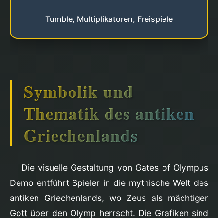
Tumble, Multiplikatoren, Freispiele
Symbolik und
Thematik des antiken
Griechenlands
Die visuelle Gestaltung von Gates of Olympus
Demo entführt Spieler in die mythische Welt des
antiken Griechenlands, wo Zeus als mächtiger
Gott über den Olymp herrscht. Die Grafiken sind