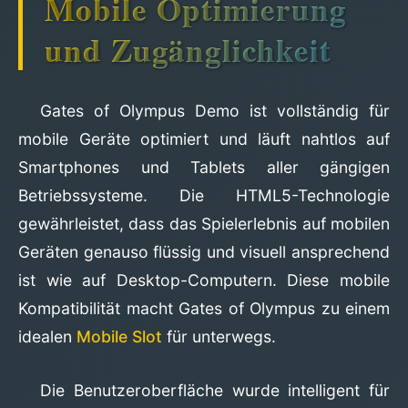
Mobile Optimierung
und Zugänglichkeit
Gates of Olympus Demo ist vollständig für
mobile Geräte optimiert und läuft nahtlos auf
Smartphones und Tablets aller gängigen
Betriebssysteme. Die HTML5-Technologie
gewährleistet, dass das Spielerlebnis auf mobilen
Geräten genauso flüssig und visuell ansprechend
ist wie auf Desktop-Computern. Diese mobile
Kompatibilität macht Gates of Olympus zu einem
idealen
Mobile Slot
für unterwegs.
Die Benutzeroberfläche wurde intelligent für